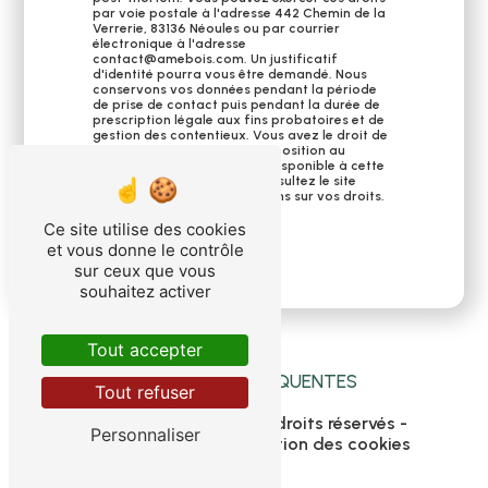
par voie postale à l'adresse 442 Chemin de la
Verrerie, 83136 Néoules ou par courrier
électronique à l'adresse
contact@amebois.com. Un justificatif
d'identité pourra vous être demandé. Nous
conservons vos données pendant la période
de prise de contact puis pendant la durée de
prescription légale aux fins probatoires et de
gestion des contentieux. Vous avez le droit de
vous inscrire sur la liste d'opposition au
démarchage téléphonique, disponible à cette
adresse:
Bloctel.gouv.fr
. Consultez le site
cnil.fr pour plus d’informations sur vos droits.
Ce site utilise des cookies
et vous donne le contrôle
sur ceux que vous
souhaitez activer
Tout accepter
RECHERCHES FRÉQUENTES
Tout refuser
©
Vistalid
- 2026 - Tous droits réservés -
Personnaliser
Mentions légales
-
Gestion des cookies